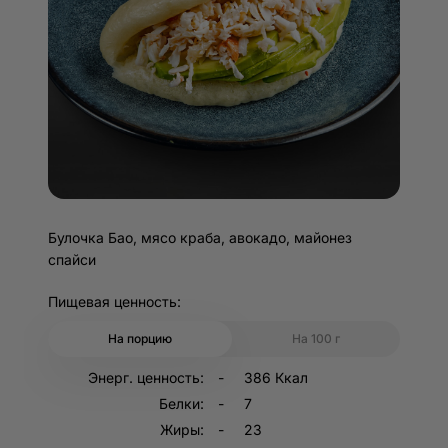
Булочка Бао, мясо краба, авокадо, майонез
спайси
Пищевая ценность:
На порцию
На 100 г
Энерг. ценность:
386 Ккал
Белки:
7
Жиры:
23