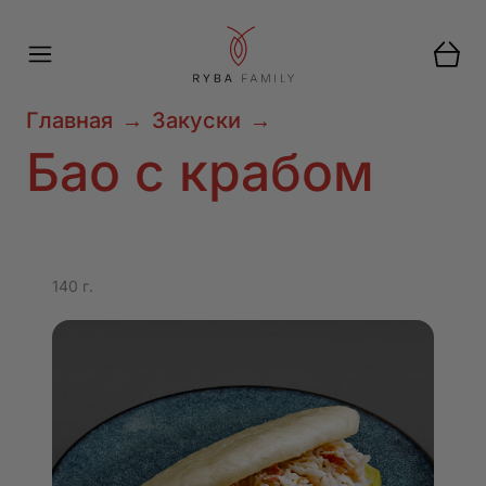
Главная
→
Закуски
→
Бао с крабом
140 г.