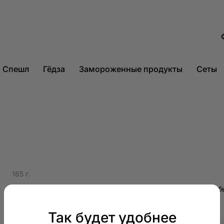
Спешл
Гёдза
Замороженные продукты
Сеты
165 г.
Камчатский краб, авокадо, манго, огурец, икра летучей рыб
Пищевая ценность:
Так будет удобнее