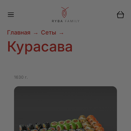
Главная
→
Сеты
→
Курасава
1630 г.