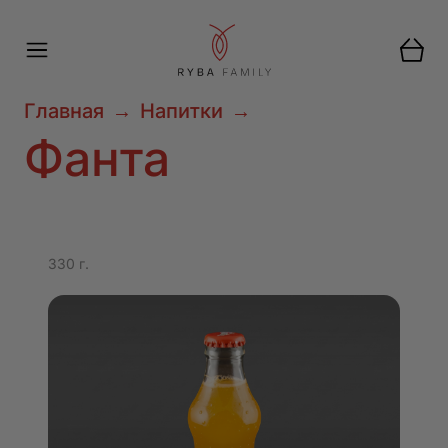
Главная
→
Напитки
→
Фанта
330 г.